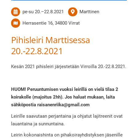
pe-su
20.
–
22.8.2021
Marttinen
Herrasentie 16, 34800 Virrat
Pihisleiri Marttisessa
20.-22.8.2021
Kesän 2021 pihisleiri järjestetään Virroilla 20.-22.8.2021.
HUOM! Peruuntumisen vuoksi leirillä on vielä tilaa 2
koirakolle (majoitus 2hh). Jos haluat mukaan, laita
sähköpostia raisanenriika@gmail.com
Leirille saavutaan perjantaina ja ohjatut lajitreenit ovat
lauantaina ja sunnuntaina.
Leirin kokonaishinta on pihakoirayhdistyksen jäsenille