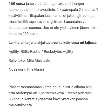
160 euroa
ja se sisältää majoituksen 2 hengen
huoneissa omin liinavaattein, 2 x aamupala 2 x lounas 1
x päivällinen, iltapalan lauantaina, ohjatut lajitreenit ja
muut leirillä tapahtuvan ohjelman. Lauantaina voi
halutessaan saunoa. Jos et ole yhdistyksen jäsen, leirin
hinta on 190 euroa.
Leirillä on tarjolla ohjattua treeniä kolmessa eri lajissa:
Agility: Riitta Rautio / Rockstyle’s Agility
Rally-toko: Miia Malvisalo
Nosework: Piia Nurmi
Pääset treenaamaan kahta eri lajia leirin aikana niin,
että molempia on 1,5h treenit /pvä. Treenit pidetään
ulkona ja kentät sijaitsevat kävelymatkan päässä
majoituksesta.