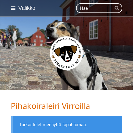
Siirry
Haku
Valikko
Hae
sivun
sisältöön
Suomen Tanskalais-ruot
Pihakoiraleiri Virroilla
Tarkastelet mennyttä tapahtumaa.