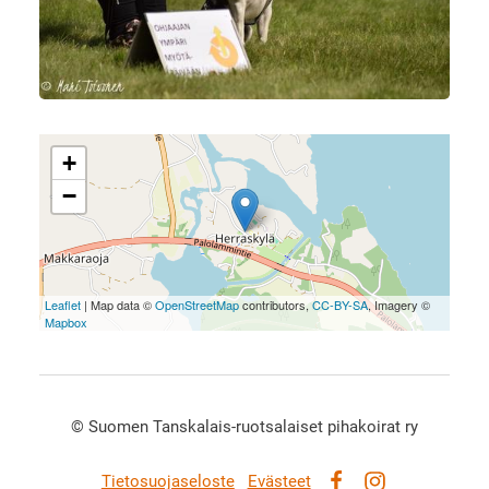
+
−
Leaflet
| Map data ©
OpenStreetMap
contributors,
CC-BY-SA
, Imagery ©
Mapbox
©
Suomen Tanskalais-ruotsalaiset pihakoirat ry
Tietosuojaseloste
Evästeet