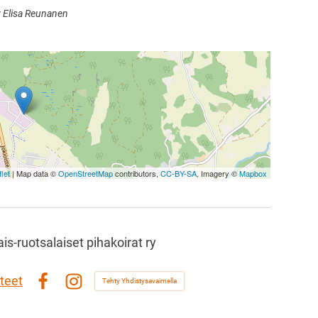
: Elisa Reunanen
let
| Map data ©
OpenStreetMap
contributors,
CC-BY-SA
, Imagery ©
Mapbox
s-ruotsalaiset pihakoirat ry
teet
Tehty Yhdistysavaimella
Facebook
Instagram