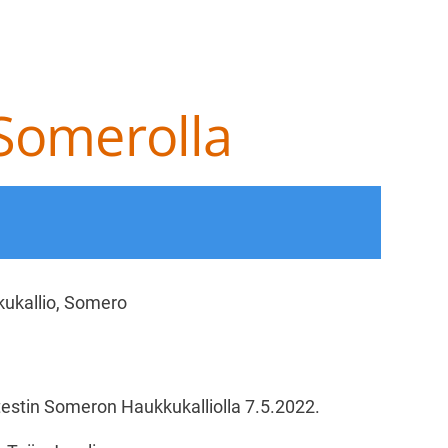
Somerolla
at ry
ukallio, Somero
etestin Someron Haukkukalliolla 7.5.2022.