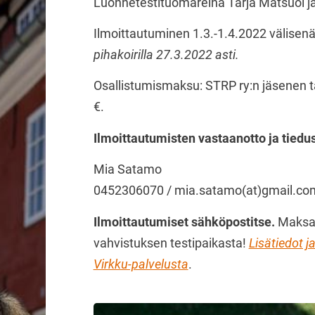
Luonnetestituomareina Tarja Matsuoi ja 
Ilmoittautuminen 1.3.-1.4.2022 välisen
pihakoirilla 27.3.2022 asti.
Osallistumismaksu: STRP ry:n jäsenen t
€.
Ilmoittautumisten vastaanotto ja tiedus
Mia Satamo
0452306070 / mia.satamo(at)gmail.co
Ilmoittautumiset sähköpostitse.
Maksa 
vahvistuksen testipaikasta!
Lisätiedot j
Virkku-palvelusta
.