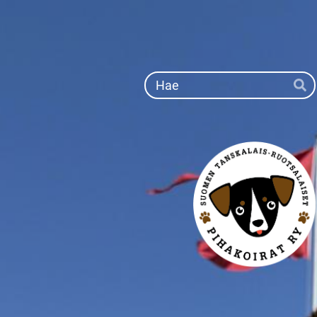
Siirry
sivun
sisältöön
Ha