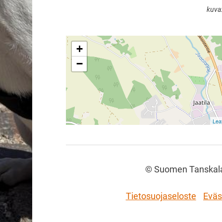
kuva
+
−
Leaf
©
Suomen Tanskalai
Tietosuojaseloste
Eväs