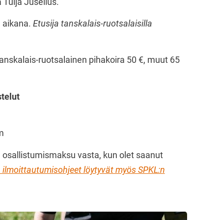
Tuija Juselius.
ä aikana.
Etusija tanskalais-ruotsalaisilla
anskalais-ruotsalainen pihakoira 50 €, muut 65
telut
m
osallistumismaksu vasta, kun olet saanut
a ilmoittautumisohjeet löytyvät myös SPKL:n