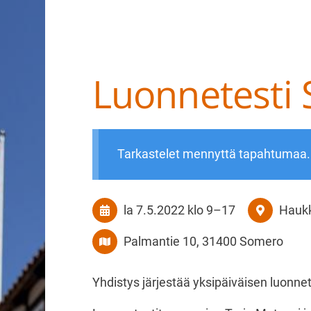
Luonnetesti 
Haku
e
Suomen Tanskalais-ruotsalaiset pihakoir
Tarkastelet mennyttä tapahtumaa.
la 7.5.2022
klo 9
–
17
Haukk
Palmantie 10, 31400 Somero
Yhdistys järjestää yksipäiväisen luonn