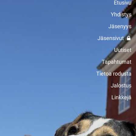
Etusivu
Yhdistys
Jäsenyys
Jäsensivut
Uutiset
Tapahtumat
Tietoa rodusta
Jalostus
Linkkejä