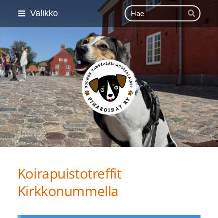
Siirry
Haku
Valikko
Hae
sivun
sisältöön
Suomen Tanskalais-ruot
Koirapuistotreffit
Kirkkonummella