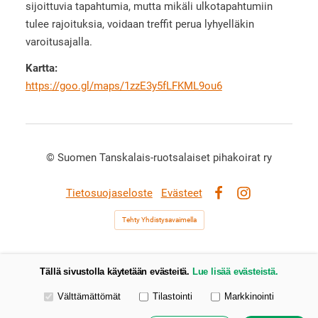
sijoittuvia tapahtumia, mutta mikäli ulkotapahtumiin
tulee rajoituksia, voidaan treffit perua lyhyelläkin
varoitusajalla.
Kartta:
https://goo.gl/maps/1zzE3y5fLFKML9ou6
©
Suomen Tanskalais-ruotsalaiset pihakoirat ry
Tietosuojaseloste
Evästeet
Facebook
Instagram
Tehty Yhdistysavaimella
Tällä sivustolla käytetään evästeitä.
Lue lisää evästeistä.
Valitse käytettävät evästeet
Välttämättömät
Tilastointi
Markkinointi