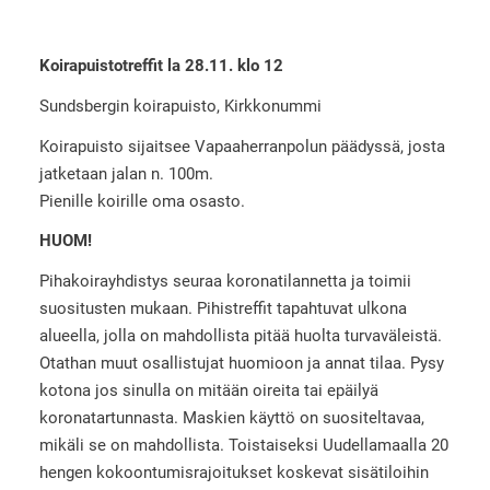
Koirapuistotreffit la 28.11. klo 12
Sundsbergin koirapuisto, Kirkkonummi
Koirapuisto sijaitsee Vapaaherranpolun päädyssä, josta
jatketaan jalan n. 100m.
Pienille koirille oma osasto.
HUOM!
Pihakoirayhdistys seuraa koronatilannetta ja toimii
suositusten mukaan. Pihistreffit tapahtuvat ulkona
alueella, jolla on mahdollista pitää huolta turvaväleistä.
Otathan muut osallistujat huomioon ja annat tilaa. Pysy
kotona jos sinulla on mitään oireita tai epäilyä
koronatartunnasta. Maskien käyttö on suositeltavaa,
mikäli se on mahdollista. Toistaiseksi Uudellamaalla 20
hengen kokoontumisrajoitukset koskevat sisätiloihin