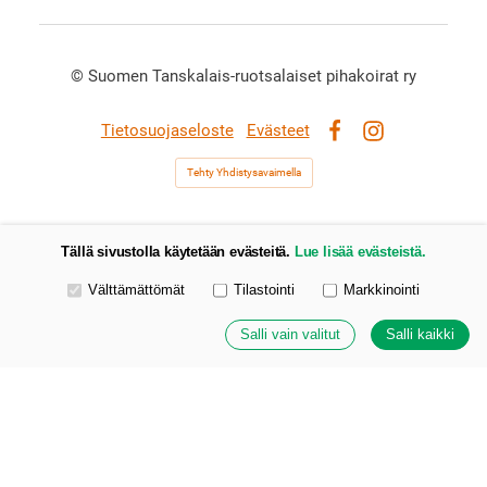
©
Suomen Tanskalais-ruotsalaiset pihakoirat ry
Tietosuojaseloste
Evästeet
Facebook
Instagram
Tehty Yhdistysavaimella
Tällä sivustolla käytetään evästeitä.
Lue lisää evästeistä.
Valitse käytettävät evästeet
Välttämättömät
Tilastointi
Markkinointi
Salli vain valitut
Salli kaikki