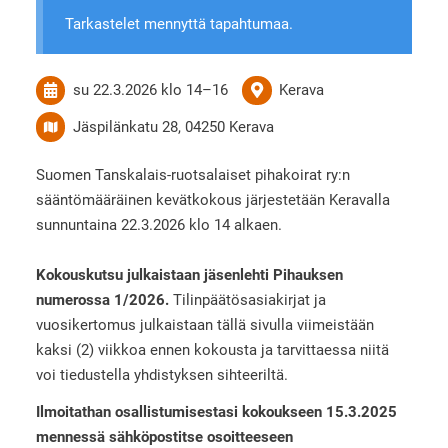
Tarkastelet mennyttä tapahtumaa.
su 22.3.2026
klo 14
–
16
Kerava
Jäspilänkatu 28, 04250 Kerava
Suomen Tanskalais-ruotsalaiset pihakoirat ry:n
sääntömääräinen kevätkokous järjestetään Keravalla
sunnuntaina 22.3.2026 klo 14 alkaen.
Kokouskutsu julkaistaan jäsenlehti Pihauksen
numerossa 1/2026.
Tilinpäätösasiakirjat ja
vuosikertomus julkaistaan tällä sivulla viimeistään
kaksi (2) viikkoa ennen kokousta ja tarvittaessa niitä
voi tiedustella yhdistyksen sihteeriltä.
Ilmoitathan osallistumisestasi kokoukseen 15.3.2025
mennessä sähköpostitse osoitteeseen