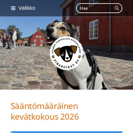
Siirry
Haku
Valikko
Hae
sivun
sisältöön
Suomen Tanskalais-ruot
Sääntömääräinen
kevätkokous 2026