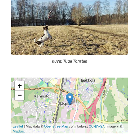
kuva: Tuuli Tonttila
+
−
Leaflet
| Map data ©
OpenStreetMap
contributors,
CC-BY-SA
, Imagery ©
Mapbox