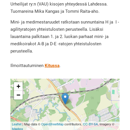
Urheilijat ry:n (VAU) kisojen yhteydessä Lahdessa.
Tuomareina Mika Kangas ja Tommi Raita-aho.
Mini- ja medimestaruudet ratkotaan sunnuntaina H ja I -
agilityratojen yhteistulosten perusteella. Lisäksi
lauantaina palkitaan 1. ja 2. luokan parhaat mini- ja
medikoirakot A-B ja D-E -ratojen yhteistulosten
perusteella.
Ilmoittautuminen
Kitussa
.
+
−
Leaflet
| Map data ©
OpenStreetMap
contributors,
CC-BY-SA
, Imagery ©
Mapbox