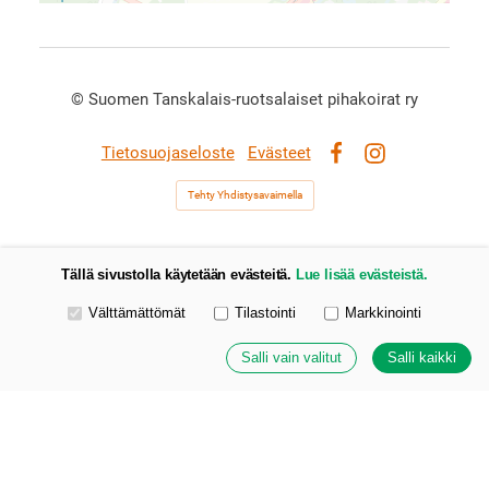
©
Suomen Tanskalais-ruotsalaiset pihakoirat ry
Tietosuojaseloste
Evästeet
Facebook
Instagram
Tehty Yhdistysavaimella
Tällä sivustolla käytetään evästeitä.
Lue lisää evästeistä.
Valitse käytettävät evästeet
Välttämättömät
Tilastointi
Markkinointi
Salli vain valitut
Salli kaikki