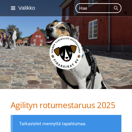
Siirry
Haku
Valikko
Hae
sivun
sisältöön
Suomen Tanskalais-ruot
Agilityn rotumestaruus 2025
Tarkastelet mennyttä tapahtumaa.