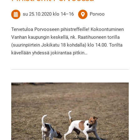
su 25.10.2020
klo 14
–
16
Porvoo
Tervetuloa Porvooseen pihistreffeille! Kokoontuminen
Vanhan kaupungin keskellä, nk. Raatihuoneen torilla
(suurinpiirtein Jokikatu 18 kohdalla) klo 14.00. Torilta
kävellään yhdessä jokirantaa pitkin…