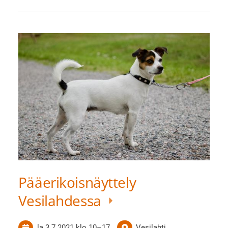
Pääerikoisnäyttely
Vesilahdessa
la 3.7.2021
klo 10
–
17
Vesilahti