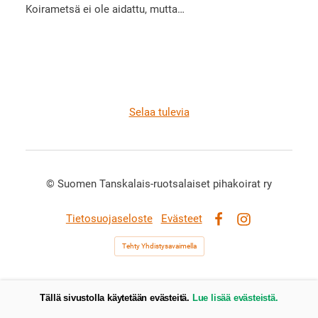
Koirametsä ei ole aidattu, mutta…
Selaa tulevia
©
Suomen Tanskalais-ruotsalaiset pihakoirat ry
Tietosuojaseloste
Evästeet
Facebook
Instagram
Tehty Yhdistysavaimella
Tällä sivustolla käytetään evästeitä.
Lue lisää evästeistä.