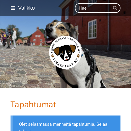
Siirry
Haku
Valikko
Hae
sivun
sisältöön
Suomen Tanskalais-ruot
Tapahtumat
Olet selaamassa menneitä tapahtumia.
Selaa