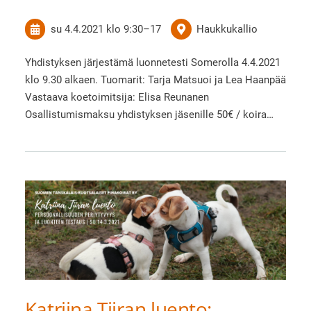
su 4.4.2021
klo 9:30
–
17
Haukkukallio
Yhdistyksen järjestämä luonnetesti Somerolla 4.4.2021
klo 9.30 alkaen. Tuomarit: Tarja Matsuoi ja Lea Haanpää
Vastaava koetoimitsija: Elisa Reunanen
Osallistumismaksu yhdistyksen jäsenille 50€ / koira…
Katriina Tiiran luento: