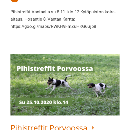
Pihistreffit Vantaalla su 8.11. klo 12 Kytöpuiston koira-
aitaus, Hosantie 8, Vantaa Kartta:
https://goo.gl/maps/RWKH9FmZuHKG6Gjb8
Pihistreffit Porvoossa