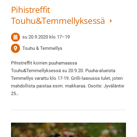
Pihistreffit
Touhu&Temmellyksessä
su 20.9.2020
klo 17
–
19
Touhu & Temmellys
Pihistreffit koirien puuhamaassa
Touhu&Temmellyksessä su 20.9.20. Puuha-alueista
Temmellys varattu klo 17-19. Grilli-laavussa tulet, joten
mahdollista paistaa esim. makkaraa. Osoite: Jyväläntie
25…