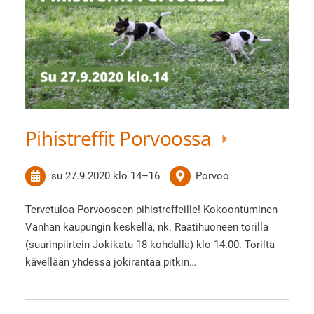
Pihistreffit Porvoossa
su 27.9.2020
klo 14
–
16
Porvoo
Tervetuloa Porvooseen pihistreffeille! Kokoontuminen
Vanhan kaupungin keskellä, nk. Raatihuoneen torilla
(suurinpiirtein Jokikatu 18 kohdalla) klo 14.00. Torilta
kävellään yhdessä jokirantaa pitkin…