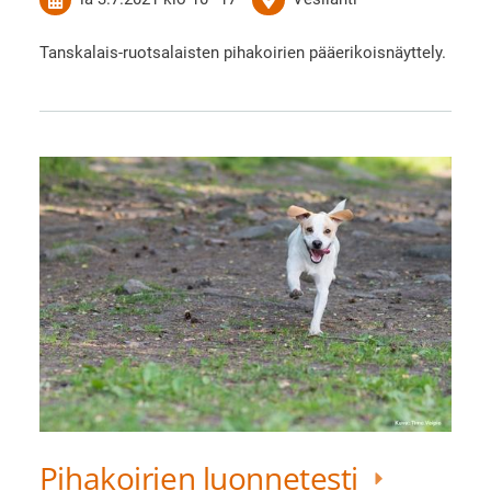
Tanskalais-ruotsalaisten pihakoirien pääerikoisnäyttely.
Pihakoirien luonnetesti