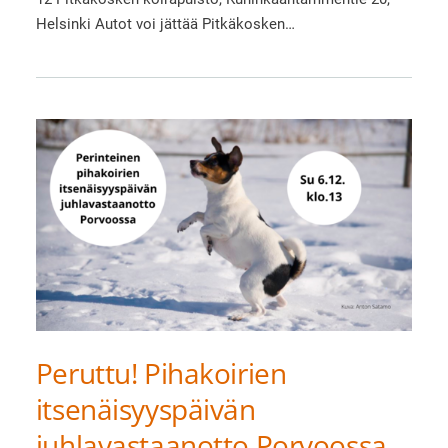
Helsinki Autot voi jättää Pitkäkosken…
Peruttu! Pihakoirien
itsenäisyyspäivän
juhlavastaanotto Porvoossa