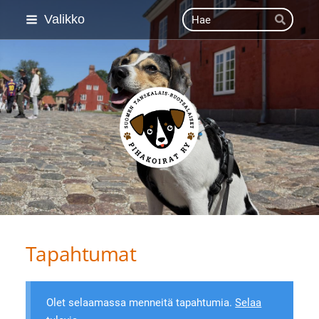
Siirry
Haku
Valikko
Hae
sivun
sisältöön
Suomen Tanskalais-ruot
Tapahtumat
Olet selaamassa menneitä tapahtumia.
Selaa