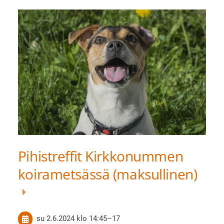
Pihistreffit Kirkkonummen
koirametsässä (maksullinen)
su 2.6.2024
klo 14:45
–
17