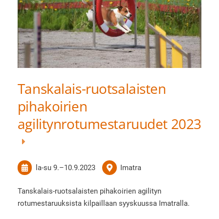
Tanskalais-ruotsalaisten
pihakoirien
agilitynrotumestaruudet 2023
la-su
9.
–
10.9.2023
Imatra
Tanskalais-ruotsalaisten pihakoirien agilityn
rotumestaruuksista kilpaillaan syyskuussa Imatralla.