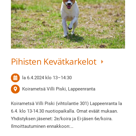
Pihisten Kevätkarkelot
la 6.4.2024
klo 13
–
14:30
Koirametsä Villi Piski, Lappeenranta
Koirametsä Villi Piski (vihtolantie 301) Lappeenranta la
6.4. klo 13-14.30 nuotiopaikalla. Omat eväät mukaan.
Yhdistyksen jäsenet: 2e/koira ja Ei-jäsen 6e/koira.
Ilmoittautuminen ennakkoon:…