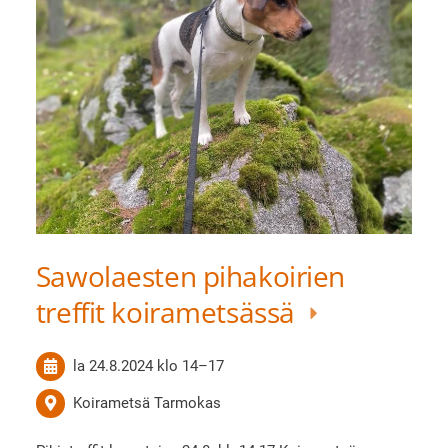
Sawolaesten pihakoirien
treffit koirametsässä
la 24.8.2024
klo 14
–
17
Koirametsä Tarmokas