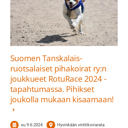
Suomen Tanskalais-
ruotsalaiset pihakoirat ry:n
joukkueet RotuRace 2024 -
tapahtumassa. Pihikset
joukolla mukaan kisaamaan!
su 9.6.2024
Hyvinkään vinttikoirarata