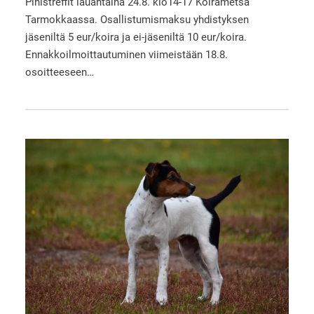
Pihistreffit lauantaina 24.8. klo14-17 Koirametsä
Tarmokkaassa. Osallistumismaksu yhdistyksen
jäseniltä 5 eur/koira ja ei-jäseniltä 10 eur/koira.
Ennakkoilmoittautuminen viimeistään 18.8.
osoitteeseen…