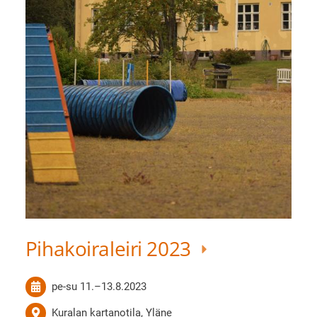
Pihakoiraleiri 2023
pe-su
11.
–
13.8.2023
Kuralan kartanotila, Yläne