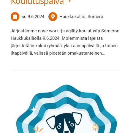
Koulutuspäivä
su 9.6.2024
Haukkukallio, Somero
Järjestämme nose work- ja agility-koulutusta Someron
Haukkukalliolla 9.6.2024. Molemmista lajeista
järjestetään kaksi ryhmää, yksi aamupäivällä ja toinen
iltapäivällä, välissä pidetään omakustanteinen…