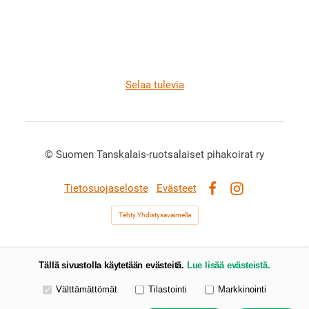
Selaa tulevia
©
Suomen Tanskalais-ruotsalaiset pihakoirat ry
Tietosuojaseloste
Evästeet
Facebook
Instagram
Tehty Yhdistysavaimella
Tällä sivustolla käytetään evästeitä.
Lue lisää evästeistä.
Valitse käytettävät evästeet
Välttämättömät
Tilastointi
Markkinointi